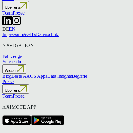
Über uns
Team
Presse
DE
EN
Impressum
AGB's
Datenschutz
NAVIGATION
Fahrzeuge
Vergleiche
Wissen
Blog
Beste AAOS Apps
Data Insights
Begriffe
Preise
Über uns
Team
Presse
AXIMOTE APP