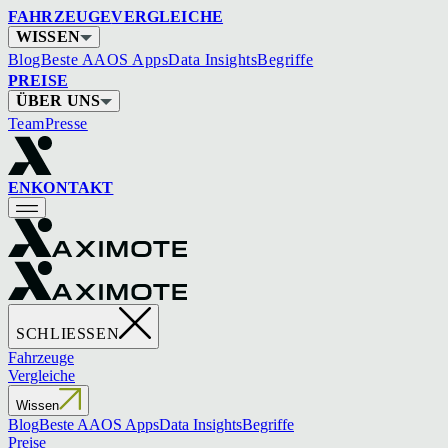
FAHRZEUGE
VERGLEICHE
WISSEN
Blog
Beste AAOS Apps
Data Insights
Begriffe
PREISE
ÜBER UNS
Team
Presse
EN
KONTAKT
SCHLIESSEN
Fahrzeuge
Vergleiche
Wissen
Blog
Beste AAOS Apps
Data Insights
Begriffe
Preise