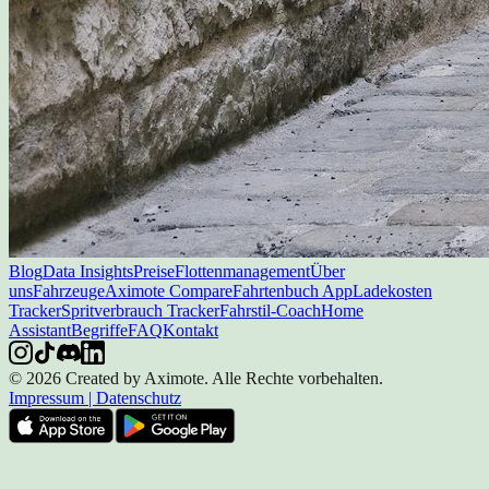
Blog
Data Insights
Preise
Flottenmanagement
Über
uns
Fahrzeuge
Aximote Compare
Fahrtenbuch App
Ladekosten
Tracker
Spritverbrauch Tracker
Fahrstil-Coach
Home
Assistant
Begriffe
FAQ
Kontakt
© 2026 Created by Aximote. Alle Rechte vorbehalten.
Impressum
|
Datenschutz