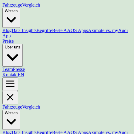
Fahrzeuge
Vergleich
Wissen
Blog
Data Insights
Begriffe
Beste AAOS Apps
Aximote vs. myAudi
App
Preise
Über uns
Team
Presse
Kontakt
EN
Fahrzeuge
Vergleich
Wissen
Blog
Data Insights
Begriffe
Beste AAOS Apps
Aximote vs. myAudi