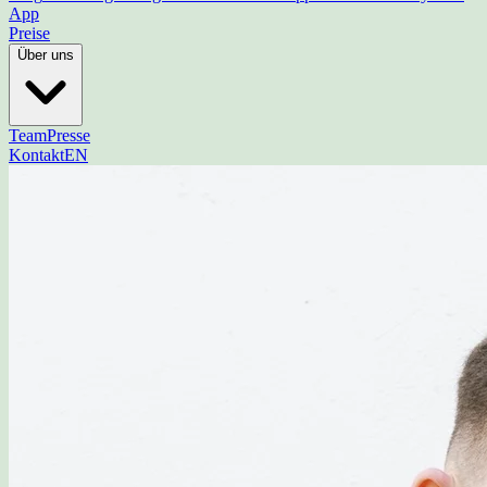
App
Preise
Über uns
Team
Presse
Kontakt
EN