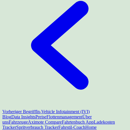
Vorheriger Begriff
In-Vehicle Infotainment (IVI)
Blog
Data Insights
Preise
Flottenmanagement
Über
uns
Fahrzeuge
Aximote Compare
Fahrtenbuch App
Ladekosten
Tracker
Spritverbrauch Tracker
Fahrstil-Coach
Home