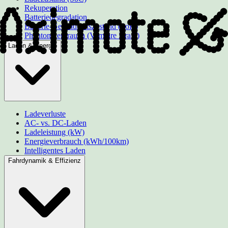
Rekuperation
Batteriedegradation
Batterie-Gesundheitszustand (SoH)
Phantomverbrauch (Vampire Drain)
Laden & Energie
Ladeverluste
AC- vs. DC-Laden
Ladeleistung (kW)
Energieverbrauch (kWh/100km)
Intelligentes Laden
Fahrdynamik & Effizienz