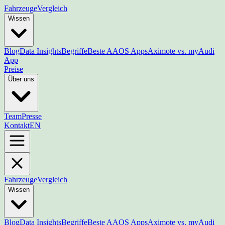
Fahrzeuge
Vergleich
Wissen
Blog
Data Insights
Begriffe
Beste AAOS Apps
Aximote vs. myAudi
App
Preise
Über uns
Team
Presse
Kontakt
EN
Fahrzeuge
Vergleich
Wissen
Blog
Data Insights
Begriffe
Beste AAOS Apps
Aximote vs. myAudi