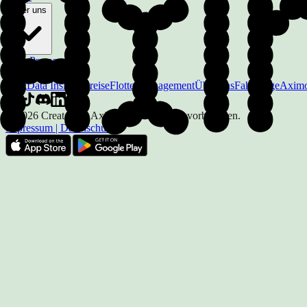
Über uns
Team
Presse
Kontakt
EN
Blog
Data Insights
Preise
Flottenmanagement
Über uns
Fahrzeuge
Aximo
© 2026 Created by Aximote. Alle Rechte vorbehalten.
Impressum
|
Datenschutz