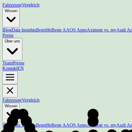
Fahrzeuge
Vergleich
Wissen
Blog
Data Insights
Begriffe
Beste AAOS Apps
Aximote vs. myAudi A
Preise
Über uns
Team
Presse
Kontakt
EN
Fahrzeuge
Vergleich
Wissen
Blog
Data Insights
Begriffe
Beste AAOS Apps
Aximote vs. myAudi A
Preise