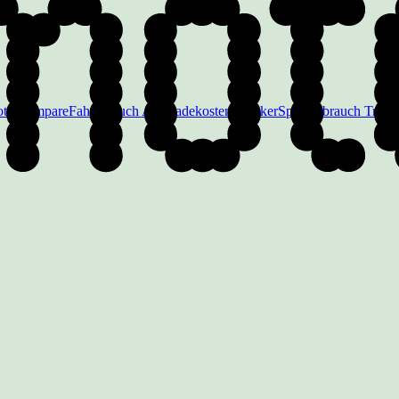
te Compare
Fahrtenbuch App
Ladekosten Tracker
Spritverbrauch Track